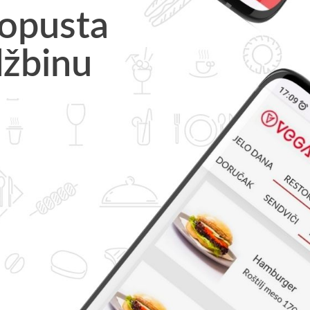
o
p
u
s
t
a
d
ž
b
i
n
u