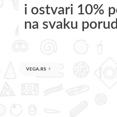
i
o
s
t
v
a
r
i
1
0
%
p
n
a
s
v
a
k
u
p
o
r
u
VEGA.RS