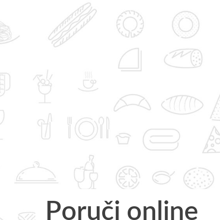
P
o
r
u
č
i
o
n
l
i
n
e