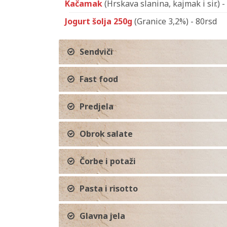
Kačamak
(Hrskava slanina, kajmak i sir.) 
Jogurt šolja 250g
(Granice 3,2%) - 80rsd
Sendviči
Fast food
Predjela
Obrok salate
Čorbe i potaži
Pasta i risotto
Glavna jela