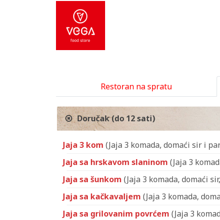
Restoran na spratu
Doručak (do 12 sati)
Jaja 3 kom
(Jaja 3 komada, domaći sir i par
Jaja sa hrskavom slaninom
(Jaja 3 komada
Jaja sa šunkom
(Jaja 3 komada, domaći sir,
Jaja sa kačkavaljem
(Jaja 3 komada, domaći
Jaja sa grilovanim povrćem
(Jaja 3 komada