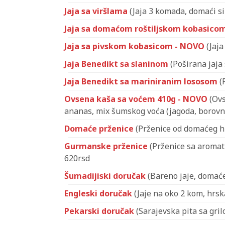
Jaja sa viršlama
(Jaja 3 komada, domaći sir,
Jaja sa domaćom roštiljskom kobasico
Jaja sa pivskom kobasicom - NOVO
(Jaja
Jaja Benedikt sa slaninom
(Poširana jaja
Jaja Benedikt sa mariniranim lososom
(
Ovsena kaša sa voćem 410g - NOVO
(Ovs
ananas, mix šumskog voća (jagoda, borovni
Domaće prženice
(Prženice od domaćeg hl
Gurmanske prženice
(Prženice sa aromati
620rsd
Šumadijiski doručak
(Bareno jaje, domaće 
Engleski doručak
(Jaje na oko 2 kom, hrsk
Pekarski doručak
(Sarajevska pita sa gril