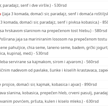
 paradajz, senf i dve viršle.) - 530rsd
m
(Jaja 3 komada, domaći sir, paradajz, senf i domaća roštiljs
 3 komada, domaći sir, paradajz, senf i pivksa kobasica.) - 85
 sa hrskavom slaninom na prepečenom tost hlebu.) - 580rsd
Poširana jaja sa mariniranim lososom na prepečenom tostu 
ene pahuljice, chia seme, laneno seme, badem, grčki jogurt
ca, kupina), med.) - 530rsd
eba servirane sa kajmakom, sirom i ajvarom.) - 560rsd
čnim nadevom od pavlake, šunke i kiselih krastavaca, zapeče
projice, domaći sir, kajmak, kobasica i ajvar.) - 890rsd
ava slanina, kobasica, prepečen hleb, crveni pasulj, paradajz
ovanim povrćem, pršuta, kulen i kiselo mleko.) - 630rsd