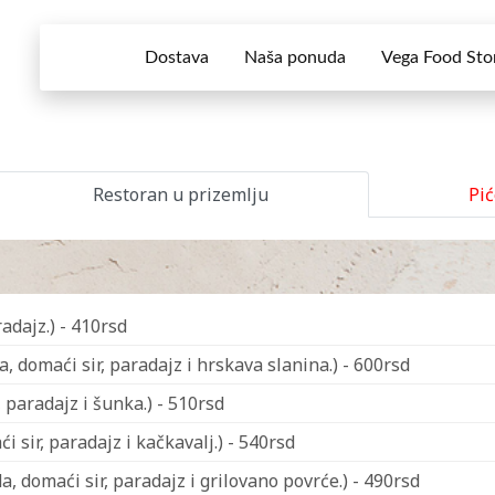
Dostava
Naša ponuda
Vega Food Sto
Restoran u prizemlju
Pi
adajz.) - 410rsd
, domaći sir, paradajz i hrskava slanina.) - 600rsd
 paradajz i šunka.) - 510rsd
 sir, paradajz i kačkavalj.) - 540rsd
, domaći sir, paradajz i grilovano povrće.) - 490rsd