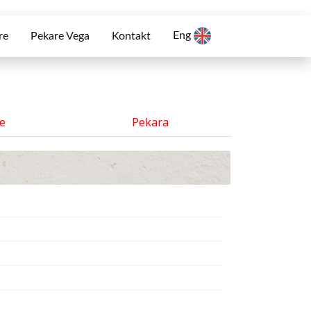
Eng
re
Pekare Vega
Kontakt
će
Pekara