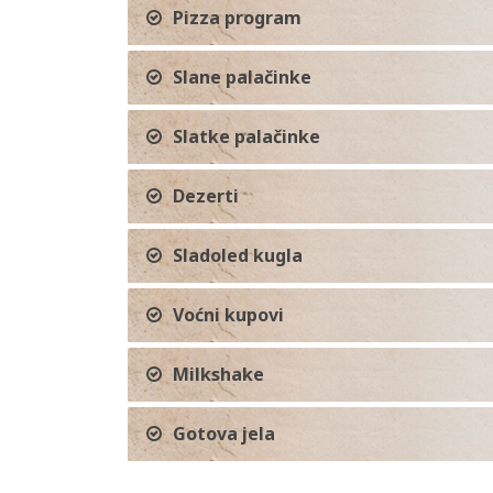
Pizza program
Slane palačinke
Slatke palačinke
Dezerti
Sladoled kugla
Voćni kupovi
Milkshake
Gotova jela