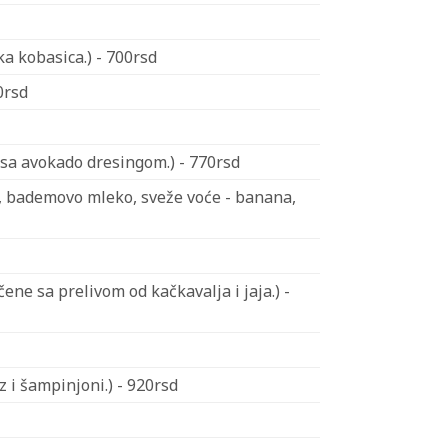
ka kobasica.) - 700rsd
0rsd
sa avokado dresingom.) - 770rsd
, bademovo mleko, sveže voće - banana,
ne sa prelivom od kačkavalja i jaja.) -
 i šampinjoni.) - 920rsd