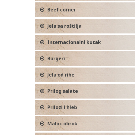
Beef corner
Jela sa roštilja
Internacionalni kutak
Burgeri
Jela od ribe
Prilog salate
Prilozi i hleb
Malac obrok