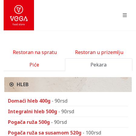
Restoran na spratu
Restoran u prizemlju
Piće
Pekara
HLEB
Domaći hleb 400g
- 90rsd
Integralni hleb 500g
- 90rsd
Pogača ruža 500g
- 90rsd
Pogača ruža sa susamom 520g
- 100rsd